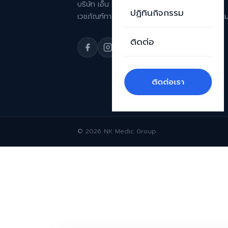
บริษัท เอ็น เค เมดิค จำกัด ผู้นำเข้าและจัดจำหน่าย
ปฏิทินกิจกรรม
เวชภัณฑ์ทางการแพทย์ด้านความงามระดับพรีเมีย
ติดต่อ
ติดต่อเรา
© 2026 NK Medic Group