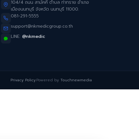
104/4 ถนน สามัคคี ตำบล ท่าทราย อำเภอ
เมืองนนทบุรี จังหวัด นนทบุรี 11000.
081-291-5555
support@nkmedicgroup.co.th
LINE:
@nkmedic
Privacy Policy
·
Powered by
Touchnewmedia