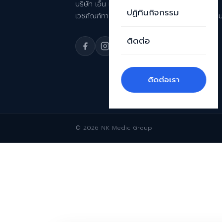
บริษัท เอ็น เค เมดิค จำกัด ผู้นำเข้าและจัดจำหน่าย
ปฏิทินกิจกรรม
เวชภัณฑ์ทางการแพทย์ด้านความงามระดับพรีเมีย
ติดต่อ
ติดต่อเรา
© 2026 NK Medic Group