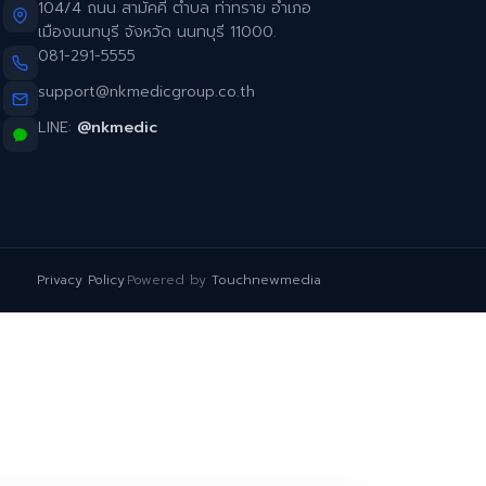
104/4 ถนน สามัคคี ตำบล ท่าทราย อำเภอ
เมืองนนทบุรี จังหวัด นนทบุรี 11000.
081-291-5555
support@nkmedicgroup.co.th
LINE:
@nkmedic
Privacy Policy
·
Powered by
Touchnewmedia