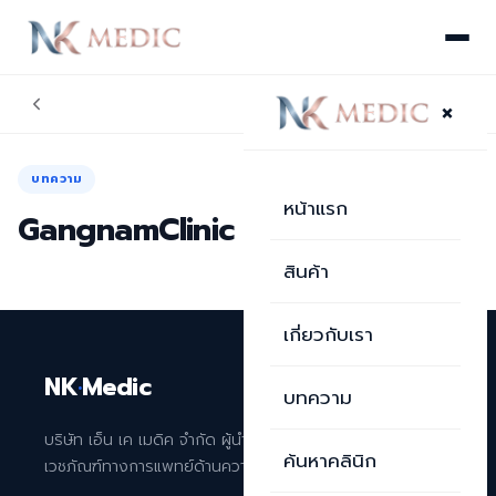
×
บทความ
หน้าแรก
GangnamClinic อุบลราชธานี
สินค้า
เกี่ยวกับเรา
NK
·
Medic
บทความ
บริษัท เอ็น เค เมดิค จำกัด ผู้นำเข้าและจัดจำหน่าย
ค้นหาคลินิก
เวชภัณฑ์ทางการแพทย์ด้านความงามระดับพรีเมียม