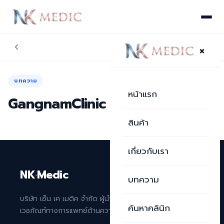
×
บทความ
หน้าแรก
GangnamClinic อยุธยา
สินค้า
เกี่ยวกับเรา
NK
·
Medic
บทความ
บริษัท เอ็น เค เมดิค จำกัด ผู้นำเข้าและจัดจำหน่าย
ค้นหาคลินิก
เวชภัณฑ์ทางการแพทย์ด้านความงามระดับพรีเมียม