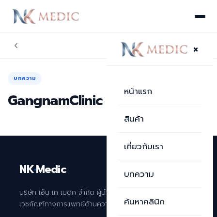
×
บทความ
หน้าแรก
GangnamClinic สาขาเซ็นทรัลกระบี่
สินค้า
เกี่ยวกับเรา
NK
·
Medic
บทความ
บริษัท เอ็น เค เมดิค จำกัด ผู้นำเข้าและจัดจำหน่าย
ค้นหาคลินิก
เวชภัณฑ์ทางการแพทย์ด้านความงามระดับพรีเมียม