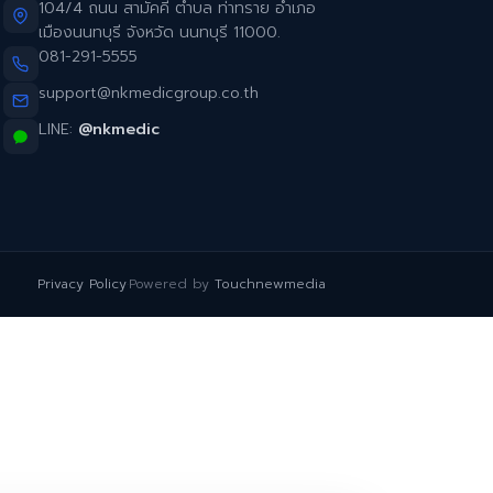
104/4 ถนน สามัคคี ตำบล ท่าทราย อำเภอ
เมืองนนทบุรี จังหวัด นนทบุรี 11000.
081-291-5555
support@nkmedicgroup.co.th
LINE:
@nkmedic
Privacy Policy
·
Powered by
Touchnewmedia