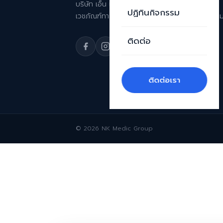
บริษัท เอ็น เค เมดิค จำกัด ผู้นำเข้าและจัดจำหน่าย
ปฏิทินกิจกรรม
เวชภัณฑ์ทางการแพทย์ด้านความงามระดับพรีเมีย
ติดต่อ
ติดต่อเรา
© 2026 NK Medic Group