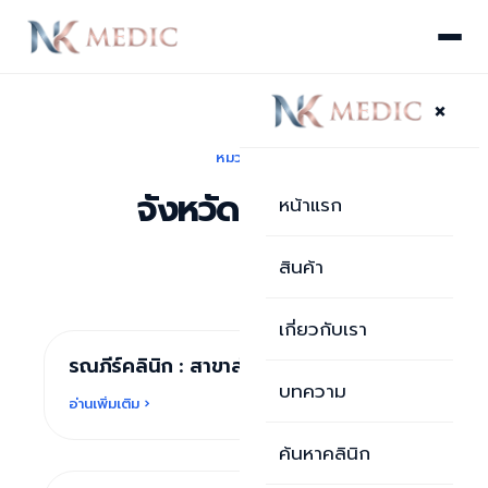
×
หมวดหมู่
จังหวัด: ลำปาง
หน้าแรก
สินค้า
เกี่ยวกับเรา
รณภีร์คลินิก : สาขาลำปาง
บทความ
บทความ
อ่านเพิ่มเติม ›
ค้นหาคลินิก