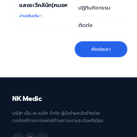
แสงระวีคลินิก(หมอหลิว) ลำปาง
บทความ
ปฏิทินกิจกรรม
อ่านเพิ่มเติม ›
ติดต่อ
ติดต่อเรา
NK
·
Medic
บริษัท เอ็น เค เมดิค จำกัด ผู้นำเข้าและจัดจำหน่าย
เวชภัณฑ์ทางการแพทย์ด้านความงามระดับพรีเมียม