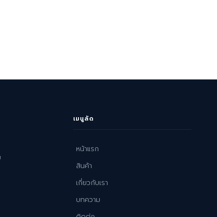
เมนูลัด
หน้าแรก
ม
สินค้า
เกี่ยวกับเรา
บทความ
ติดต่อ